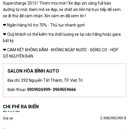
Supercharge 2015 ! Thơm mùi mới ! Xe đẹp zin căng full bảo
dưỡng từ mới. Đam mê xe đẹp, xe chất xin liên hệ trực tiếp để xem
xe đi thử để cảm nhận. Xin cảm ơn đã xem tin !
❤ Ngân hàng hỗ trợ 70% - Thủ tục nhanh gọn!
❤ Quý khách có thể kiểm tra chất lượng xe tại các hãng hoặc gara
bất kỳ
❤ CAM KẾT KHÔNG ĐÂM - KHÔNG NGẬP NƯỚC - ĐỘNG CƠ - HỘP
SỐ NGUYÊN BẢN
SALON HÒA BÌNH AUTO
Địa chỉ: 292 Nguyễn Tất Thành, TP. Việt Trì
Điện thoại:
0939026999- 0969559666
CHI PHÍ RA BIỂN
2,568,000,000 đ
Giá xe