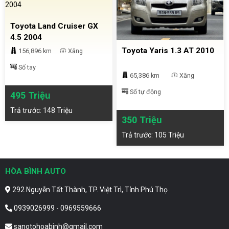
Toyota Land Cruiser GX
4.5 2004
Toyota Yaris 1.3 AT 2010
156,896 km
Xăng
Số tay
65,386 km
Xăng
Số tự động
495 Triệu
Trả trước: 148 Triệu
350 Triệu
Trả trước: 105 Triệu
HÒA BÌNH AUTO
292 Nguyễn Tất Thành, TP. Việt Trì, Tỉnh Phú Thọ
0939026999 - 0969559666
sanotohoabinh@gmail.com