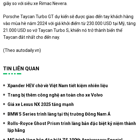
giây so với siêu xe Rimac Nevera.
Porsche Taycan Turbo GT dự kiến ​​sẽ được giao đến tay khách hàng
vào mùa hè năm 2024 với giá khởi điểm từ 230.000 USD tại Mỹ, tăng
21.000 USD so vớ Taycan Turbo S, khiến nó trở thành biến thể
Taycan đắt nhất cho đến nay.
(Theo
autodaily.vn
)
TIN LIÊN QUAN
Xpander HEV chờ về Việt Nam tiết kiệm nhiên liệu
Trang bị thêm công nghệ an toàn cho xe Volvo
Giá xe Lexus NX 2025 tăng mạnh
BMW 5 Series trình làng tại thị trường Đông Nam Á
Rolls-Royce Ghost Prism trình làng bản đặc biệt kỷ niệm thành
lập hãng
MG trình làng bản đặc biệt ZS 100th Anniversary Special