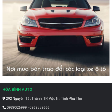
HÒA BÌNH AUTO
292 Nguyễn Tất Thành, TP. Việt Trì, Tỉnh Phú Thọ
0939026999 - 0969559666