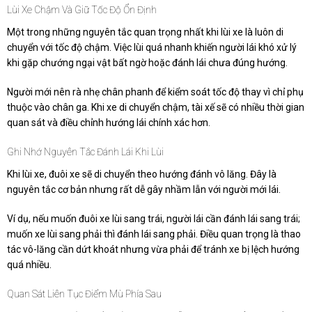
Lùi Xe Chậm Và Giữ Tốc Độ Ổn Định
Một trong những nguyên tắc quan trọng nhất khi lùi xe là luôn di
chuyển với tốc độ chậm. Việc lùi quá nhanh khiến người lái khó xử lý
khi gặp chướng ngại vật bất ngờ hoặc đánh lái chưa đúng hướng.
Người mới nên rà nhẹ chân phanh để kiểm soát tốc độ thay vì chỉ phụ
thuộc vào chân ga. Khi xe di chuyển chậm, tài xế sẽ có nhiều thời gian
quan sát và điều chỉnh hướng lái chính xác hơn.
Ghi Nhớ Nguyên Tắc Đánh Lái Khi Lùi
Khi lùi xe, đuôi xe sẽ di chuyển theo hướng đánh vô lăng. Đây là
nguyên tắc cơ bản nhưng rất dễ gây nhầm lẫn với người mới lái.
Ví dụ, nếu muốn đuôi xe lùi sang trái, người lái cần đánh lái sang trái;
muốn xe lùi sang phải thì đánh lái sang phải. Điều quan trọng là thao
tác vô-lăng cần dứt khoát nhưng vừa phải để tránh xe bị lệch hướng
quá nhiều.
Quan Sát Liên Tục Điểm Mù Phía Sau