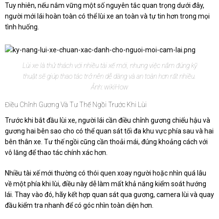
Tuy nhiên, nếu nắm vững một số nguyên tắc quan trọng dưới đây,
người mới lái hoàn toàn có thể lùi xe an toàn và tự tin hơn trong mọi
tình huống.
Lùi xe là thử thách với nhiều tài xế mới, nhưng việc nắm đúng kỹ
thuật sẽ giúp thao tác trở nên dễ dàng và an toàn hơn rất nhiều.
Ảnh: wikiHow
Điều Chỉnh Gương Và Tư Thế Ngồi Trước Khi Lùi
Trước khi bắt đầu lùi xe, người lái cần điều chỉnh gương chiếu hậu và
gương hai bên sao cho có thể quan sát tối đa khu vực phía sau và hai
bên thân xe. Tư thế ngồi cũng cần thoải mái, đúng khoảng cách với
vô lăng để thao tác chính xác hơn.
Nhiều tài xế mới thường có thói quen xoay người hoặc nhìn quá lâu
về một phía khi lùi, điều này dễ làm mất khả năng kiểm soát hướng
lái. Thay vào đó, hãy kết hợp quan sát qua gương, camera lùi và quay
đầu kiểm tra nhanh để có góc nhìn toàn diện hơn.