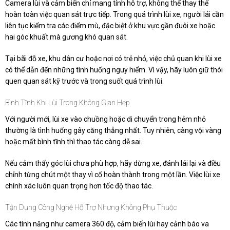
Camera lùi và cảm biến chỉ mang tính hỗ trợ, không thể thay thế
hoàn toàn việc quan sát trực tiếp. Trong quá trình lùi xe, người lái cần
liên tục kiểm tra các điểm mù, đặc biệt ở khu vực gần đuôi xe hoặc
hai góc khuất mà gương khó quan sát.
Tại bãi đỗ xe, khu dân cư hoặc nơi có trẻ nhỏ, việc chủ quan khi lùi xe
có thể dẫn đến những tình huống nguy hiểm. Vì vậy, hãy luôn giữ thói
quen quan sát kỹ trước và trong suốt quá trình lùi.
Bình Tĩnh Khi Lùi Trong Không Gian Hẹp
Với người mới, lùi xe vào chuồng hoặc di chuyển trong hẻm nhỏ
thường là tình huống gây căng thẳng nhất. Tuy nhiên, càng vội vàng
hoặc mất bình tĩnh thì thao tác càng dễ sai.
Nếu cảm thấy góc lùi chưa phù hợp, hãy dừng xe, đánh lái lại và điều
chỉnh từng chút một thay vì cố hoàn thành trong một lần. Việc lùi xe
chính xác luôn quan trọng hơn tốc độ thao tác.
Tận Dụng Công Nghệ Hỗ Trợ Nhưng Không Phụ Thuộc
Các tính năng như camera 360 độ, cảm biến lùi hay cảnh báo va