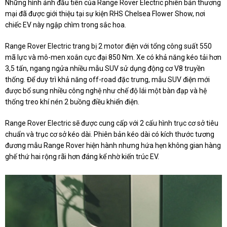
Những hình ảnh đầu tiên của Range Rover Electric phiên bản thương
mại đã được giới thiệu tại sự kiện RHS Chelsea Flower Show, nơi
chiếc EV này ngập chìm trong sắc hoa.
Range Rover Electric trang bị 2 motor điện với tổng công suất 550
mã lực và mô-men xoắn cực đại 850 Nm. Xe có khả năng kéo tải hơn
3,5 tấn, ngang ngửa nhiều mẫu SUV sử dụng động cơ V8 truyền
thống. Để duy trì khả năng off-road đặc trưng, mẫu SUV điện mới
được bổ sung nhiều công nghệ như chế độ lái một bàn đạp và hệ
thống treo khí nén 2 buồng điều khiển điện.
Range Rover Electric sẽ được cung cấp với 2 cấu hình trục cơ sở tiêu
chuẩn và trục cơ sở kéo dài. Phiên bản kéo dài có kích thước tương
đương mẫu Range Rover hiện hành nhưng hứa hẹn không gian hàng
ghế thứ hai rộng rãi hơn đáng kể nhờ kiến trúc EV.