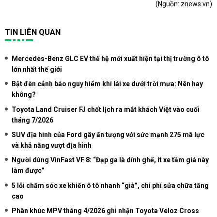
(Nguồn:
znews.vn
)
TIN LIÊN QUAN
Mercedes-Benz GLC EV thế hệ mới xuất hiện tại thị trường ô tô
lớn nhất thế giới
Bật đèn cảnh báo nguy hiểm khi lái xe dưới trời mưa: Nên hay
không?
Toyota Land Cruiser FJ chốt lịch ra mắt khách Việt vào cuối
tháng 7/2026
SUV địa hình của Ford gây ấn tượng với sức mạnh 275 mã lực
và khả năng vượt địa hình
Người dùng VinFast VF 8: “Đạp ga là dính ghế, ít xe tầm giá này
làm được”
5 lỗi chăm sóc xe khiến ô tô nhanh “già”, chi phí sửa chữa tăng
cao
Phân khúc MPV tháng 4/2026 ghi nhận Toyota Veloz Cross