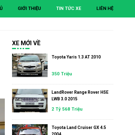
Ủ
GIỚI THIỆU
TIN TỨC XE
LIÊN HỆ
XE MỚI VỀ
Toyota Yaris 1.3 AT 2010
350 Triệu
LandRover Range Rover HSE
LWB 3.0 2015
2 Tỷ 568 Triệu
Toyota Land Cruiser GX 4.5
2004