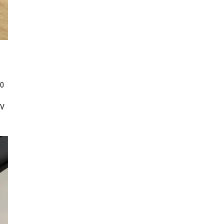
30
EV