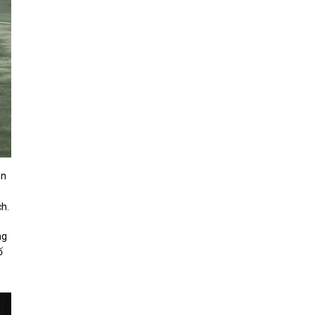
àn
ch.
ng
ố