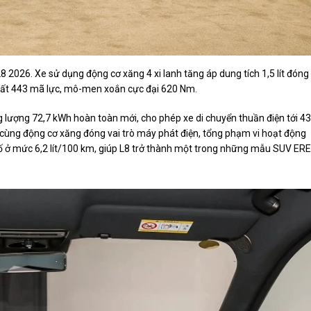
2026. Xe sử dụng động cơ xăng 4 xi lanh tăng áp dung tích 1,5 lít đóng
suất 443 mã lực, mô-men xoắn cực đại 620 Nm.
lượng 72,7 kWh hoàn toàn mới, cho phép xe di chuyển thuần điện tới 4
 cùng động cơ xăng đóng vai trò máy phát điện, tổng phạm vi hoạt động
 bố ở mức 6,2 lít/100 km, giúp L8 trở thành một trong những mẫu SUV ER