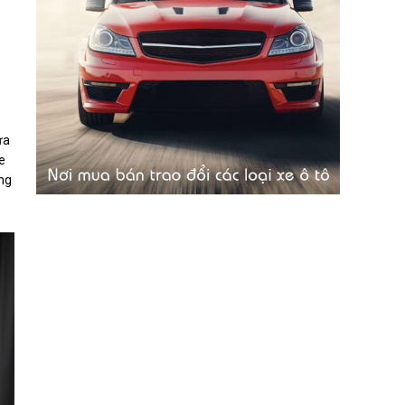
ứa
e
ững