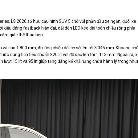
Series, L8 2026 sở hữu cấu hình SUV 5 chỗ với phần đầu xe ngắn, đuôi xe
ới kiểu dáng fastback hiện đại, dải đèn LED kéo dài toàn chiều rộng phía
cảm giác thể thao hơn.
 và cao 1.800 mm, đi cùng chiều dài cơ sở lên tới 3.045 mm. Khoang ch
u dung tích tiêu chuẩn 820 lít với độ sâu lên tới 1.113 mm. Ngoài ra, x
 lượt 15 lít và 95 lít giúp tăng đáng kể khả năng chứa hành lý trong nh