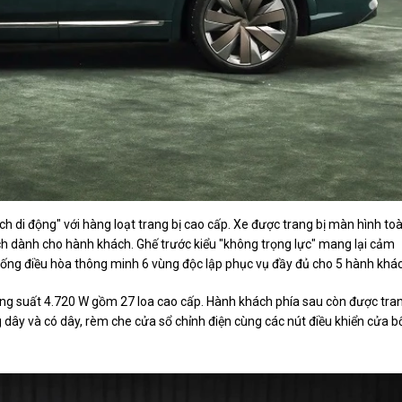
hách di động" với hàng loạt trang bị cao cấp. Xe được trang bị màn hình to
inch dành cho hành khách. Ghế trước kiểu "không trọng lực" mang lại cảm
 thống điều hòa thông minh 6 vùng độc lập phục vụ đầy đủ cho 5 hành khá
ông suất 4.720 W gồm 27 loa cao cấp. Hành khách phía sau còn được tra
g dây và có dây, rèm che cửa sổ chỉnh điện cùng các nút điều khiển cửa b