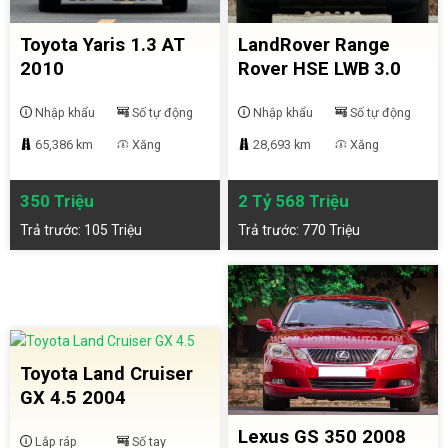
Toyota Yaris 1.3 AT
LandRover Range
2010
Rover HSE LWB 3.0
2015
Nhập khẩu
Số tự động
Nhập khẩu
Số tự động
65,386 km
Xăng
28,693 km
Xăng
350 Triệu
2 Tỷ 568 Triệu
Trả trước: 105 Triệu
Trả trước: 770 Triệu
Toyota Land Cruiser
GX 4.5 2004
Lexus GS 350 2008
Lắp ráp
Số tay