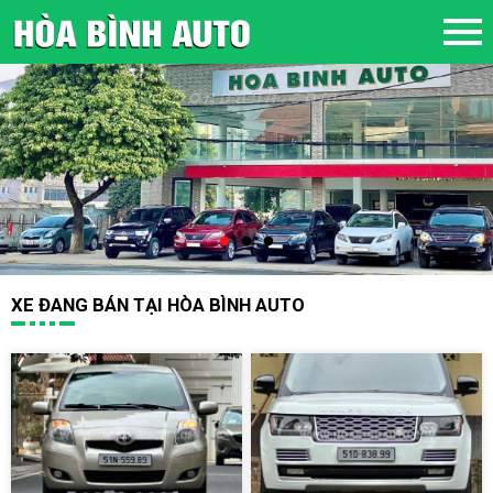
XE ĐANG BÁN TẠI HÒA BÌNH AUTO