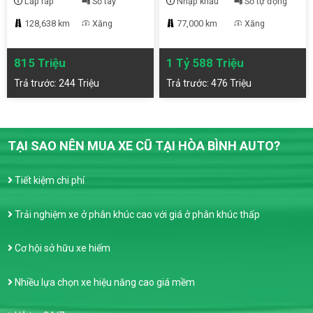
Lắp ráp
Số tay
Nhập khẩu
Số tự động
128,638 km
Xăng
77,000 km
Xăng
815 Triệu
1 Tỷ 588 Triệu
Trả trước: 244 Triệu
Trả trước: 476 Triệu
TẠI SAO NÊN MUA XE CŨ TẠI HÒA BÌNH AUTO?
Tiết kiệm chi phí
Trải nghiệm xe ở phân khúc cao với giá ở phân khúc thấp
Cơ hội sở hữu xe hiếm
Nhiều lựa chọn xe hiệu năng cao giá mềm