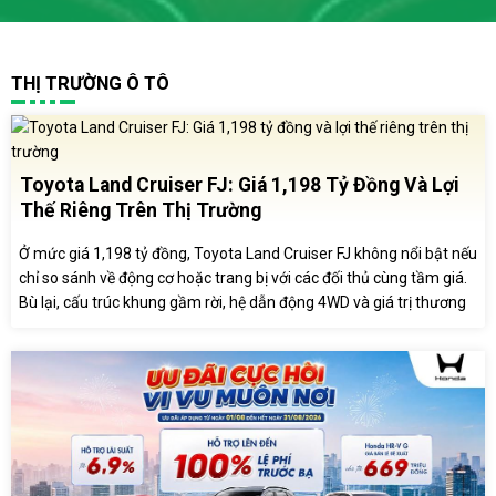
THỊ TRƯỜNG Ô TÔ
Toyota Land Cruiser FJ: Giá 1,198 Tỷ Đồng Và Lợi
Thế Riêng Trên Thị Trường
Ở mức giá 1,198 tỷ đồng, Toyota Land Cruiser FJ không nổi bật nếu
chỉ so sánh về động cơ hoặc trang bị với các đối thủ cùng tầm giá.
Bù lại, cấu trúc khung gầm rời, hệ dẫn động 4WD và giá trị thương
hiệu Land Cruiser mang đến lợi thế khác biệt cho mẫu SUV này tại
Việt Nam.