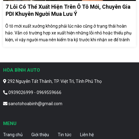
7 Lỗi Có Thể Xuất Hiện Trên Ô Tô Mới, Chuyên Gia
PDI Khuyên Người Mua Lưu Ý
Ô tô mới xuất xưởng không phải lúc nào cũng ở trạng thái hoàn
hảo. Vẫn có trường hợp xe xuất hiện những lỗi nhỏ hoặc thiếu phụ
kiện, vì vậy người mua nên kiểm tra kỹ trước khi nhận xe để tránh
phát sinh tranh chấp với đại lý.
HÒA BÌNH AUTO
292 Nguyễn Tất Thành, TP. Việt Trì, Tỉnh Phú Thọ
0939026999 - 0969559666
sanotohoabinh@gmail.com
MENU
Trang chủ
Giới thiệu
Tin tức
Liên hệ